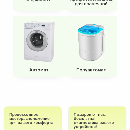
для прачечной
Автомат
Полуавтомат
Превосходное
Подарок от нас:
месторасположение
бесплатная
для вашего комфорта
диагностика вашего
устройства!