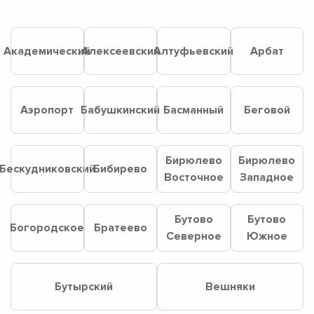
Академический
Алексеевский
Алтуфьевский
Арбат
Аэропорт
Бабушкинский
Басманный
Беговой
Бирюлево
Бирюлево
Бескудниковский
Бибирево
Восточное
Западное
Бутово
Бутово
Богородское
Братеево
Северное
Южное
Бутырский
Вешняки