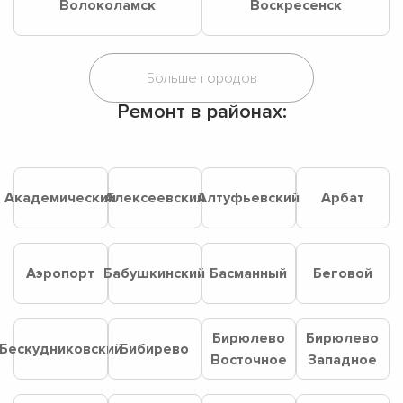
Волоколамск
Воскресенск
Ремонт в районах:
Академический
Алексеевский
Алтуфьевский
Арбат
Аэропорт
Бабушкинский
Басманный
Беговой
Бирюлево
Бирюлево
Бескудниковский
Бибирево
Восточное
Западное