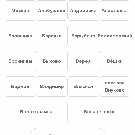
Москва
Алабушево
Андреевка
Апрелевка
Балашиха
Барвиха
Барыбино
Белоозерский
Бронницы
Быково
Верея
Вёшки
поселок
Видное
Владимир
Власиха
Внуково
Волоколамск
Воскресенск