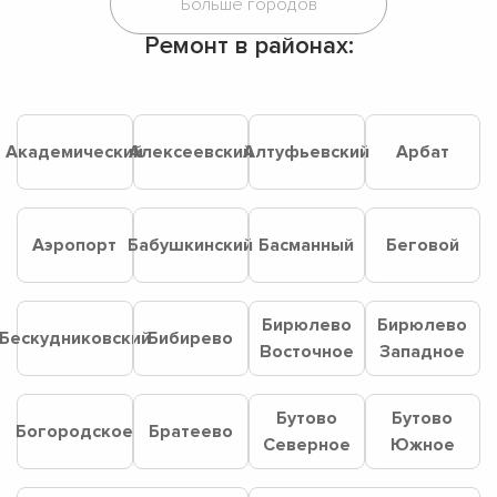
Ремонт в районах:
Академический
Алексеевский
Алтуфьевский
Арбат
Аэропорт
Бабушкинский
Басманный
Беговой
Бирюлево
Бирюлево
Бескудниковский
Бибирево
Восточное
Западное
Бутово
Бутово
Богородское
Братеево
Северное
Южное