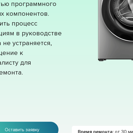
тью программного
х компонентов.
ить процесс
кциям в руководстве
 не устраняется,
щение к
листу для
емонта.
Оставить заявку
Время ремонта:
от 30 м