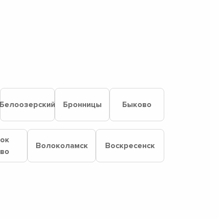
Белоозерский
Бронницы
Быково
лок
Волоколамск
Воскресенск
ово