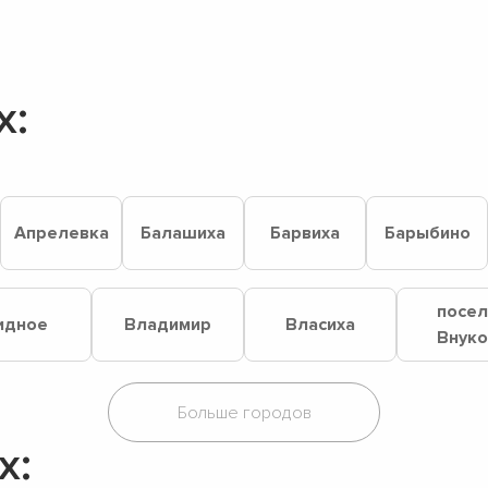
х:
Апрелевка
Балашиха
Барвиха
Барыбино
посе
идное
Владимир
Власиха
Внук
х: