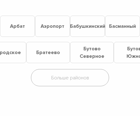
й
Арбат
Аэропорт
Бабушкинский
Басманный
Бутово
Буто
родское
Братеево
Северное
Южн