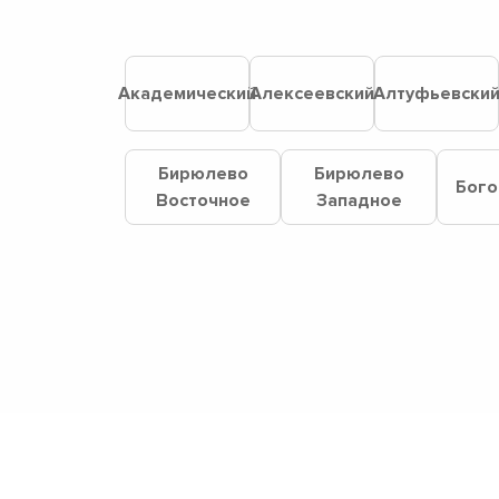
Академический
Алексеевский
Алтуфьевски
Бирюлево
Бирюлево
Бого
Восточное
Западное