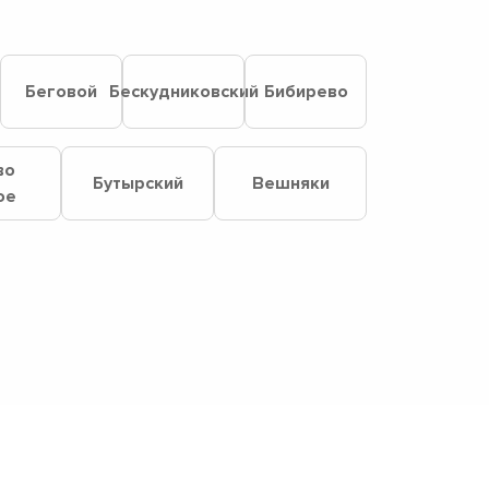
Беговой
Бескудниковский
Бибирево
во
Бутырский
Вешняки
ое