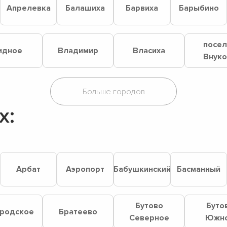
Апрелевка
Балашиха
Барвиха
Барыбино
посе
идное
Владимир
Власиха
Внук
х:
й
Арбат
Аэропорт
Бабушкинский
Басманный
Бутово
Буто
родское
Братеево
Северное
Южн