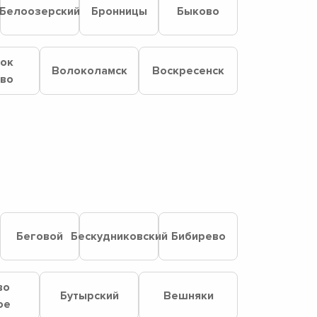
Белоозерский
Бронницы
Быково
лок
Волоколамск
Воскресенск
ово
Беговой
Бескудниковский
Бибирево
во
Бутырский
Вешняки
ое