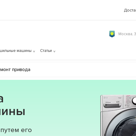
Доста
Москва, 
шильные машины
Статьи
монт привода
а
шины
путем его