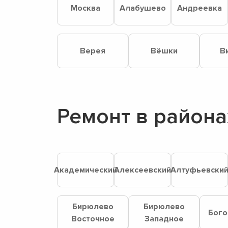
Москва
Алабушево
Андреевка
Верея
Вёшки
В
Ремонт в района
Академический
Алексеевский
Алтуфьевски
Бирюлево
Бирюлево
Бого
Восточное
Западное