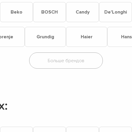
Beko
BOSCH
Candy
De'Longhi
orenje
Grundig
Haier
Hans
х: