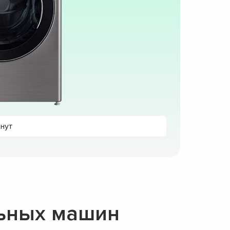
инут
льных машин