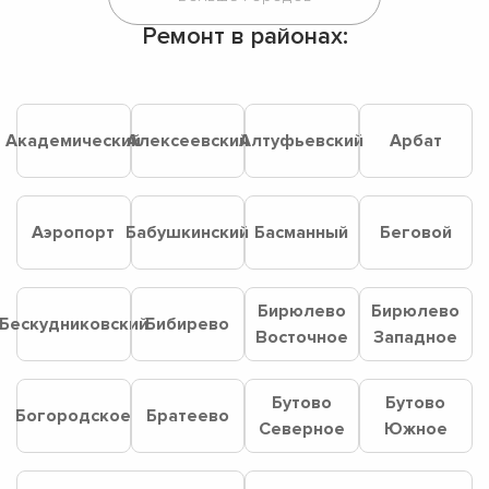
Ремонт в районах:
Академический
Алексеевский
Алтуфьевский
Арбат
Аэропорт
Бабушкинский
Басманный
Беговой
Бирюлево
Бирюлево
Бескудниковский
Бибирево
Восточное
Западное
Бутово
Бутово
Богородское
Братеево
Северное
Южное