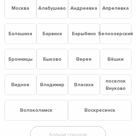
Москва
Алабушево
Андреевка
Апрелевка
Балашиха
Барвиха
Барыбино
Белоозерский
Бронницы
Быково
Верея
Вёшки
поселок
Видное
Владимир
Власиха
Внуково
Волоколамск
Воскресенск