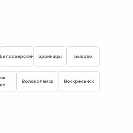
Белоозерский
Бронницы
Быково
лок
Волоколамск
Воскресенск
ово