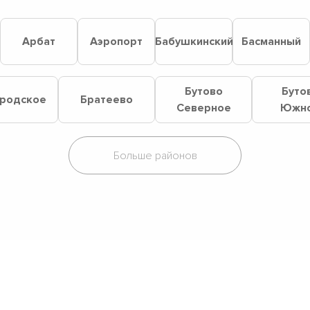
й
Арбат
Аэропорт
Бабушкинский
Басманный
Бутово
Буто
родское
Братеево
Северное
Южн