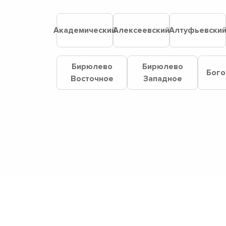
Академический
Алексеевский
Алтуфьевски
Бирюлево
Бирюлево
Бого
Восточное
Западное