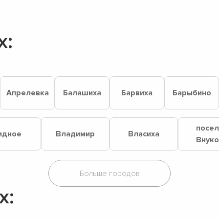
х:
Апрелевка
Балашиха
Барвиха
Барыбино
посе
идное
Владимир
Власиха
Внук
х: