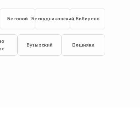
Беговой
Бескудниковский
Бибирево
во
Бутырский
Вешняки
ое