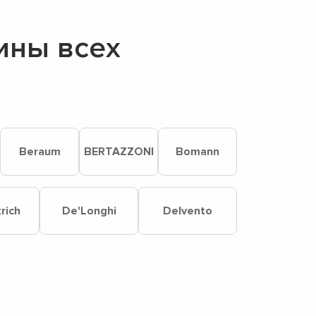
ины всех
Beraum
BERTAZZONI
Bomann
rich
De'Longhi
Delvento