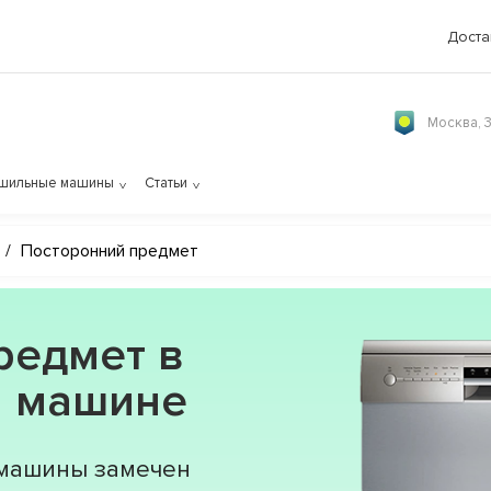
Доста
Москва, 
шильные машины
Статьи
/
Посторонний предмет
редмет в
й машине
 машины замечен