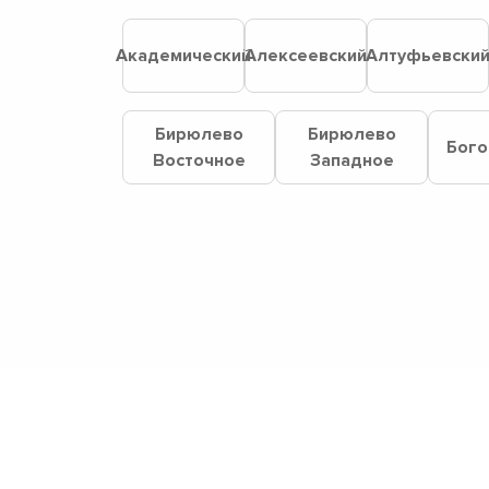
Академический
Алексеевский
Алтуфьевски
Бирюлево
Бирюлево
Бого
Восточное
Западное