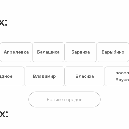
х:
Апрелевка
Балашиха
Барвиха
Барыбино
посе
идное
Владимир
Власиха
Внук
х: