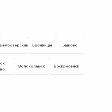
Белоозерский
Бронницы
Быково
лок
Волоколамск
Воскресенск
ово