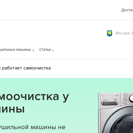
Доста
Москва, 
шильные машины
Статьи
 работает самоочистка
моочистка у
шины
сушильной машины не