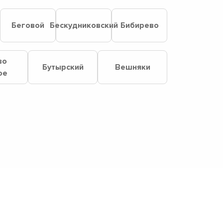
Беговой
Бескудниковский
Бибирево
во
Бутырский
Вешняки
ое