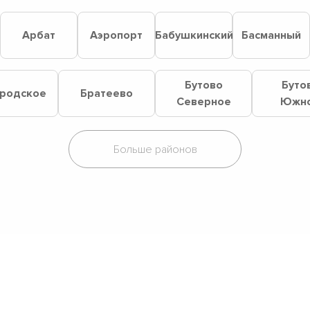
й
Арбат
Аэропорт
Бабушкинский
Басманный
Бутово
Буто
родское
Братеево
Северное
Южн