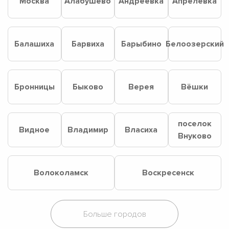
Москва
Алабушево
Андреевка
Апрелевка
Балашиха
Барвиха
Барыбино
Белоозерский
Бронницы
Быково
Верея
Вёшки
поселок
Видное
Владимир
Власиха
Внуково
Волоколамск
Воскресенск