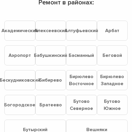
Ремонт в районах:
Академический
Алексеевский
Алтуфьевский
Арбат
Аэропорт
Бабушкинский
Басманный
Беговой
Бирюлево
Бирюлево
Бескудниковский
Бибирево
Восточное
Западное
Бутово
Бутово
Богородское
Братеево
Северное
Южное
Бутырский
Вешняки