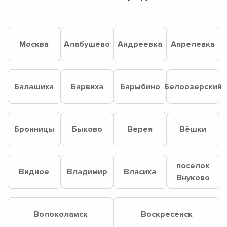
Москва
Алабушево
Андреевка
Апрелевка
Балашиха
Барвиха
Барыбино
Белоозерский
Бронницы
Быково
Верея
Вёшки
поселок
Видное
Владимир
Власиха
Внуково
Волоколамск
Воскресенск