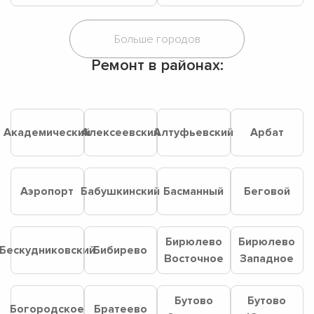
Ремонт в районах:
Академический
Алексеевский
Алтуфьевский
Арбат
Аэропорт
Бабушкинский
Басманный
Беговой
Бирюлево
Бирюлево
Бескудниковский
Бибирево
Восточное
Западное
Бутово
Бутово
Богородское
Братеево