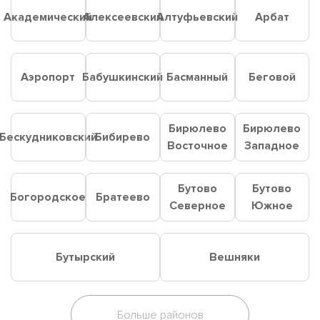
Академический
Алексеевский
Алтуфьевский
Арбат
Аэропорт
Бабушкинский
Басманный
Беговой
Бирюлево
Бирюлево
Бескудниковский
Бибирево
Восточное
Западное
Бутово
Бутово
Богородское
Братеево
Северное
Южное
Бутырский
Вешняки