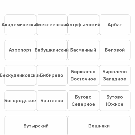
Академический
Алексеевский
Алтуфьевский
Арбат
Аэропорт
Бабушкинский
Басманный
Беговой
Бирюлево
Бирюлево
Бескудниковский
Бибирево
Восточное
Западное
Бутово
Бутово
Богородское
Братеево
Северное
Южное
Бутырский
Вешняки