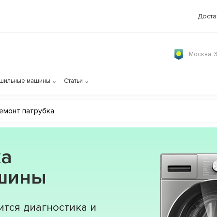
Доста
Москва, 
шильные машины
Статьи
емонт патрубка
ка
ашины
ится диагностика и