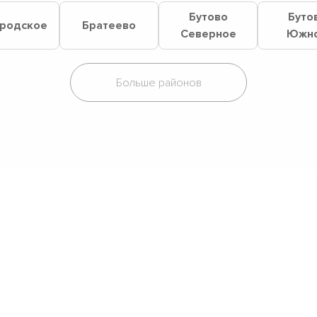
Бутово
Буто
родское
Братеево
Северное
Южн