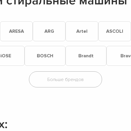
 стиральные машины 
ARESA
ARG
Artel
ASCOLI
iOSE
BOSCH
Brandt
Brav
х: