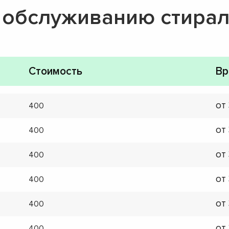
о обслуживанию стира
Стоимость
Вр
от
400
от
400
от
400
от
400
от
400
от
400