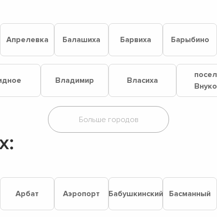
Апрелевка
Балашиха
Барвиха
Барыбино
посе
идное
Владимир
Власиха
Внук
х:
й
Арбат
Аэропорт
Бабушкинский
Басманный