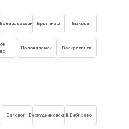
Белоозерский
Бронницы
Быково
лок
Волоколамск
Воскресенск
ово
Беговой
Бескудниковский
Бибирево