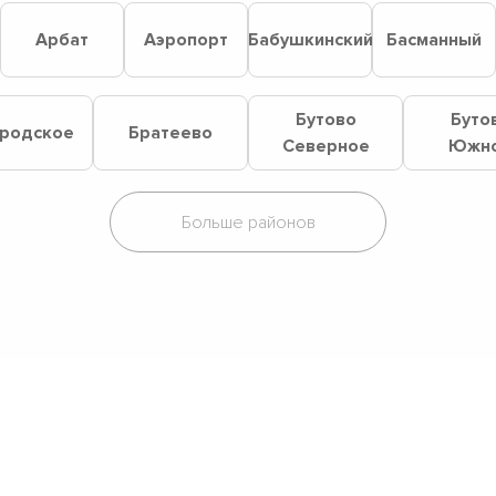
й
Арбат
Аэропорт
Бабушкинский
Басманный
Бутово
Буто
родское
Братеево
Северное
Южн