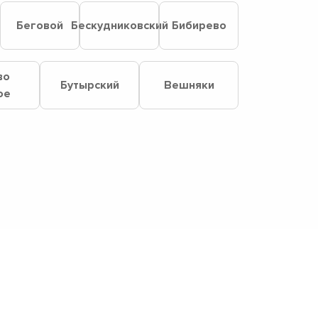
Беговой
Бескудниковский
Бибирево
во
Бутырский
Вешняки
ое