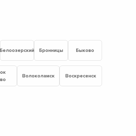
Белоозерский
Бронницы
Быково
лок
Волоколамск
Воскресенск
ово