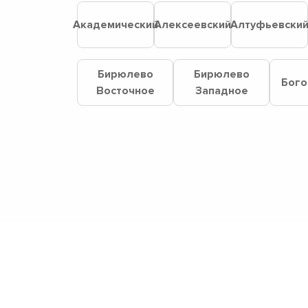
Академический
Алексеевский
Алтуфьевски
Бирюлево
Бирюлево
Бого
Восточное
Западное