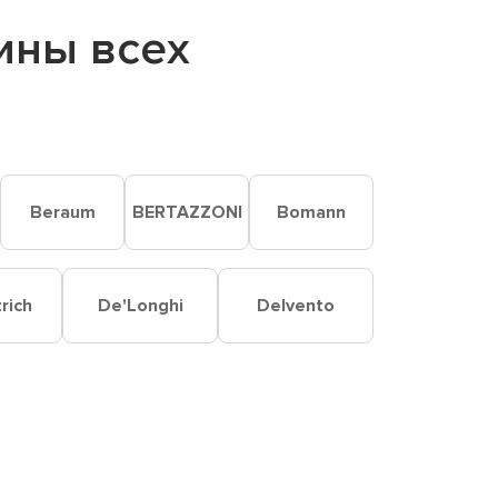
ины всех
Beraum
BERTAZZONI
Bomann
rich
De'Longhi
Delvento