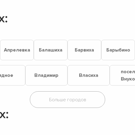
х:
Апрелевка
Балашиха
Барвиха
Барыбино
посе
идное
Владимир
Власиха
Внук
х: