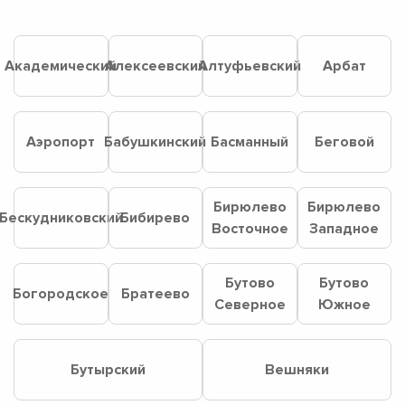
Академический
Алексеевский
Алтуфьевский
Арбат
Аэропорт
Бабушкинский
Басманный
Беговой
Бирюлево
Бирюлево
Бескудниковский
Бибирево
Восточное
Западное
Бутово
Бутово
Богородское
Братеево
Северное
Южное
Бутырский
Вешняки