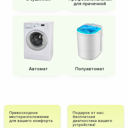
для прачечной
Автомат
Полуавтомат
Превосходное
Подарок от нас:
месторасположение
бесплатная
для вашего комфорта
диагностика вашего
устройства!