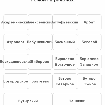
Академический
Алексеевский
Алтуфьевский
Арбат
Аэропорт
Бабушкинский
Басманный
Беговой
Бирюлево
Бирюлево
Бескудниковский
Бибирево
Восточное
Западное
Бутово
Бутово
Богородское
Братеево
Северное
Южное
Бутырский
Вешняки