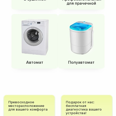
для прачечной
Автомат
Полуавтомат
Превосходное
Подарок от нас:
месторасположение
бесплатная
для вашего комфорта
диагностика вашего
устройства!