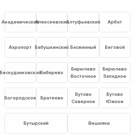
Академический
Алексеевский
Алтуфьевский
Арбат
Аэропорт
Бабушкинский
Басманный
Беговой
Бирюлево
Бирюлево
Бескудниковский
Бибирево
Восточное
Западное
Бутово
Бутово
Богородское
Братеево
Северное
Южное
Бутырский
Вешняки