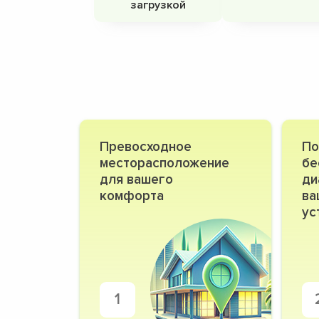
загрузкой
Превосходное
По
месторасположение
бе
для вашего
ди
комфорта
ва
ус
1