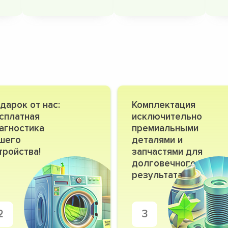
дарок от нас:
Комплектация
сплатная
исключительно
агностика
премиальными
шего
деталями и
тройства!
запчастями для
долговечного
результата
2
3