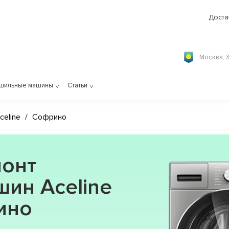
Доста
Москва, 
шильные машины
Статьи
celine
/
Софрино
онт
ин Aceline
ино