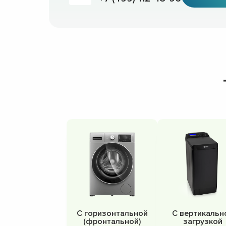
С горизонтальной
С вертикальн
(фронтальной)
загрузкой