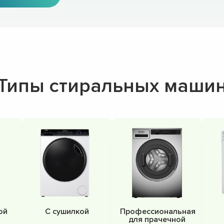
Типы стиральных маши
ой
С сушилкой
Профессиональная
для прачечной