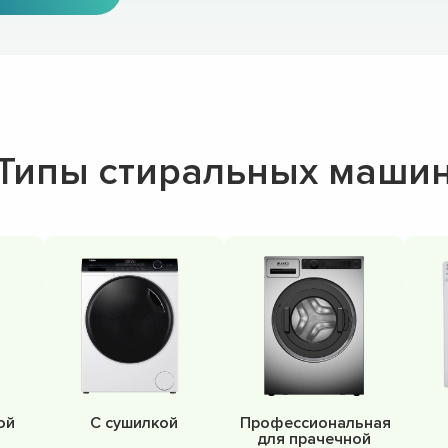
Типы стиральных маши
ой
С сушилкой
Профессиональная
для прачечной