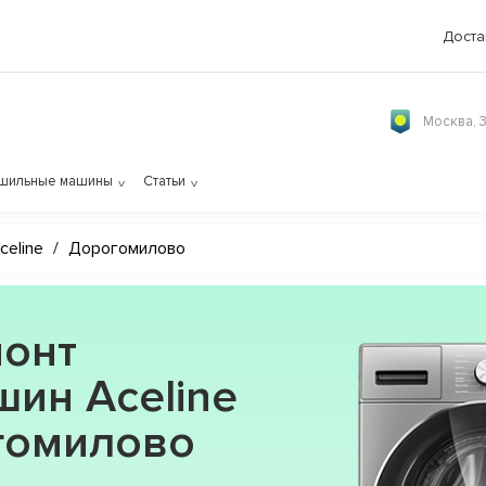
Доста
Москва, 
шильные машины
Статьи
celine
/
Дорогомилово
онт
ин Aceline
огомилово