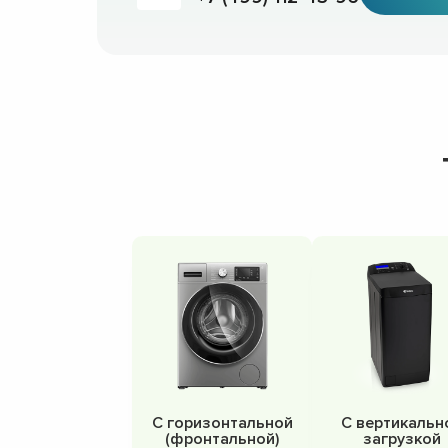
С горизонтальной
С вертикальн
(фронтальной)
загрузкой