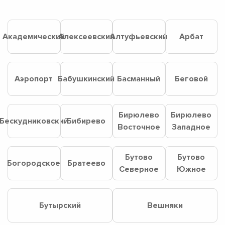
Академический
Алексеевский
Алтуфьевский
Арбат
Аэропорт
Бабушкинский
Басманный
Беговой
Бирюлево
Бирюлево
Бескудниковский
Бибирево
Восточное
Западное
Бутово
Бутово
Богородское
Братеево
Северное
Южное
Бутырский
Вешняки