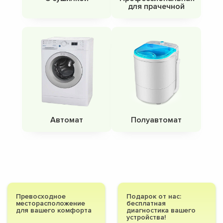
для прачечной
Автомат
Полуавтомат
Превосходное
Подарок от нас:
месторасположение
бесплатная
для вашего комфорта
диагностика вашего
устройства!