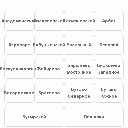
Академический
Алексеевский
Алтуфьевский
Арбат
Аэропорт
Бабушкинский
Басманный
Беговой
Бирюлево
Бирюлево
Бескудниковский
Бибирево
Восточное
Западное
Бутово
Бутово
Богородское
Братеево
Северное
Южное
Бутырский
Вешняки