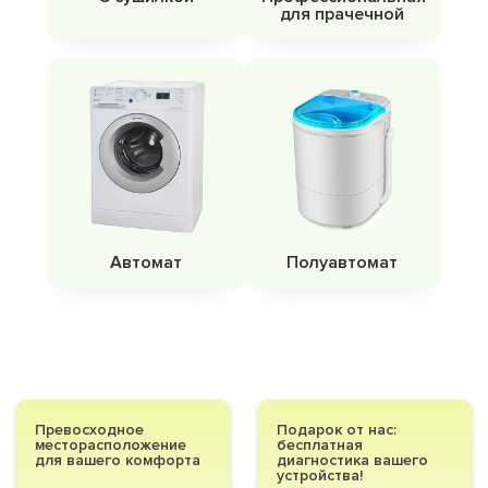
для прачечной
Автомат
Полуавтомат
Превосходное
Подарок от нас:
месторасположение
бесплатная
для вашего комфорта
диагностика вашего
устройства!