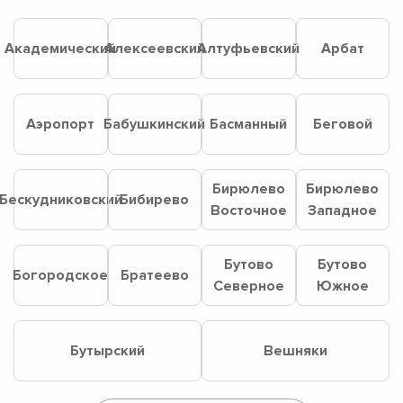
Академический
Алексеевский
Алтуфьевский
Арбат
Аэропорт
Бабушкинский
Басманный
Беговой
Бирюлево
Бирюлево
Бескудниковский
Бибирево
Восточное
Западное
Бутово
Бутово
Богородское
Братеево
Северное
Южное
Бутырский
Вешняки