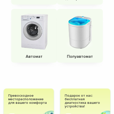
Автомат
Полуавтомат
Превосходное
Подарок от нас:
месторасположение
бесплатная
для вашего комфорта
диагностика вашего
устройства!