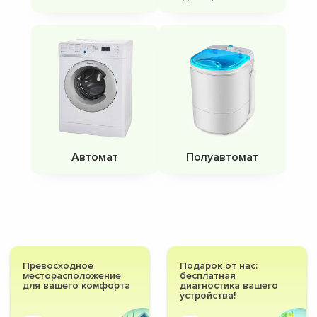
Автомат
Полуавтомат
Превосходное
Подарок от нас:
месторасположение
бесплатная
для вашего комфорта
диагностика вашего
устройства!