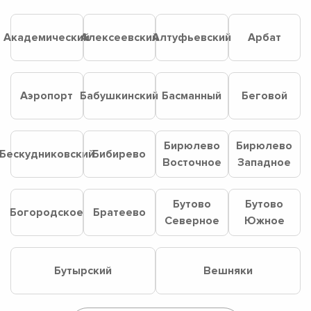
Академический
Алексеевский
Алтуфьевский
Арбат
Аэропорт
Бабушкинский
Басманный
Беговой
Бирюлево
Бирюлево
Бескудниковский
Бибирево
Восточное
Западное
Бутово
Бутово
Богородское
Братеево
Северное
Южное
Бутырский
Вешняки