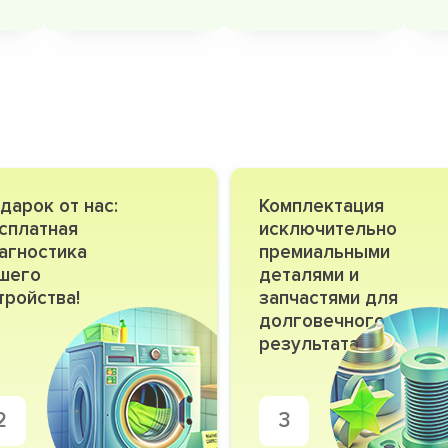
дарок от нас:
Комплектация
сплатная
исключительно
агностика
премиальными
шего
деталями и
тройства!
запчастями для
долговечного
результата
2
3