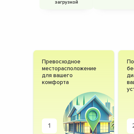
загрузкой
Превосходное
По
месторасположение
бе
для вашего
ди
комфорта
ва
ус
1