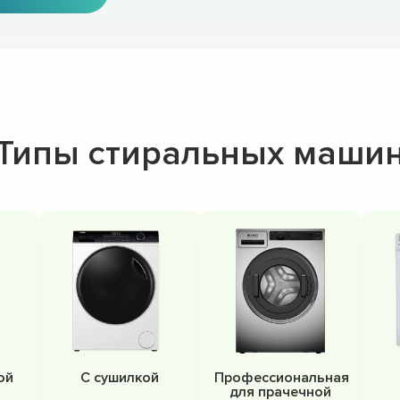
Типы стиральных маши
ой
С сушилкой
Профессиональная
для прачечной