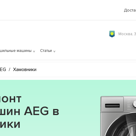
Доста
Москва, 
шильные машины
Статьи
EG
/
Хамовники
онт
шин AEG в
ники