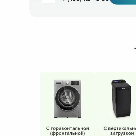
С горизонтальной
С вертикальн
(фронтальной)
загрузкой