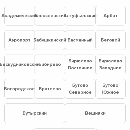
Академический
Алексеевский
Алтуфьевский
Арбат
Аэропорт
Бабушкинский
Басманный
Беговой
Бирюлево
Бирюлево
Бескудниковский
Бибирево
Восточное
Западное
Бутово
Бутово
Богородское
Братеево
Северное
Южное
Бутырский
Вешняки