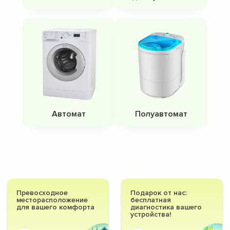
Автомат
Полуавтомат
Превосходное
Подарок от нас:
месторасположение
бесплатная
для вашего комфорта
диагностика вашего
устройства!