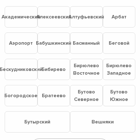
Академический
Алексеевский
Алтуфьевский
Арбат
Аэропорт
Бабушкинский
Басманный
Беговой
Бирюлево
Бирюлево
Бескудниковский
Бибирево
Восточное
Западное
Бутово
Бутово
Богородское
Братеево
Северное
Южное
Бутырский
Вешняки