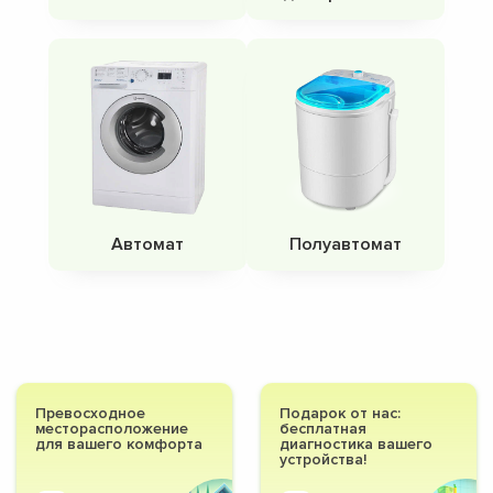
Автомат
Полуавтомат
Превосходное
Подарок от нас:
месторасположение
бесплатная
для вашего комфорта
диагностика вашего
устройства!