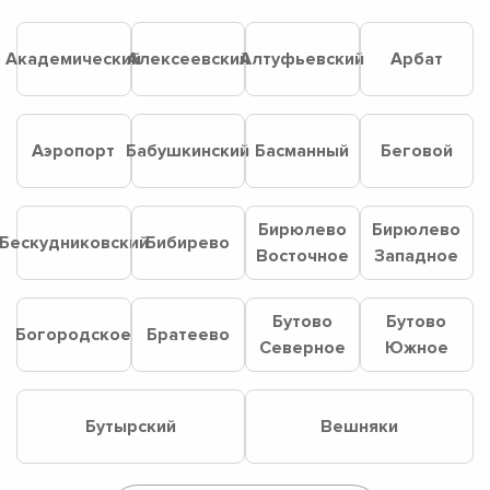
Академический
Алексеевский
Алтуфьевский
Арбат
Аэропорт
Бабушкинский
Басманный
Беговой
Бирюлево
Бирюлево
Бескудниковский
Бибирево
Восточное
Западное
Бутово
Бутово
Богородское
Братеево
Северное
Южное
Бутырский
Вешняки