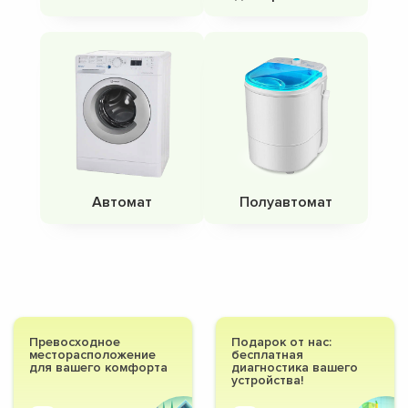
Автомат
Полуавтомат
Превосходное
Подарок от нас:
месторасположение
бесплатная
для вашего комфорта
диагностика вашего
устройства!