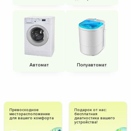
Автомат
Полуавтомат
Превосходное
Подарок от нас:
месторасположение
бесплатная
для вашего комфорта
диагностика вашего
устройства!