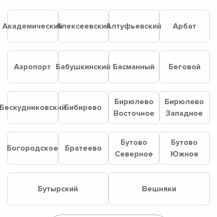
Академический
Алексеевский
Алтуфьевский
Арбат
Аэропорт
Бабушкинский
Басманный
Беговой
Бирюлево
Бирюлево
Бескудниковский
Бибирево
Восточное
Западное
Бутово
Бутово
Богородское
Братеево
Северное
Южное
Бутырский
Вешняки