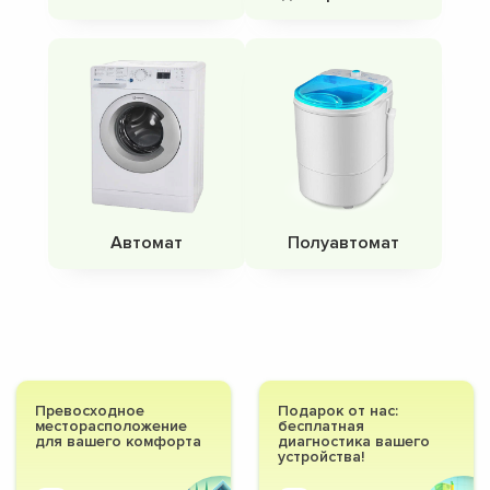
Автомат
Полуавтомат
Превосходное
Подарок от нас:
месторасположение
бесплатная
для вашего комфорта
диагностика вашего
устройства!