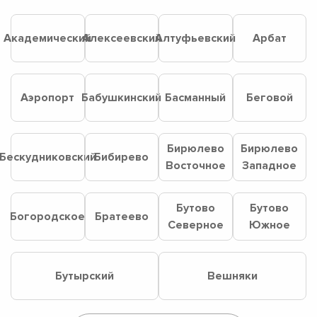
Академический
Алексеевский
Алтуфьевский
Арбат
Аэропорт
Бабушкинский
Басманный
Беговой
Бирюлево
Бирюлево
Бескудниковский
Бибирево
Восточное
Западное
Бутово
Бутово
Богородское
Братеево
Северное
Южное
Бутырский
Вешняки