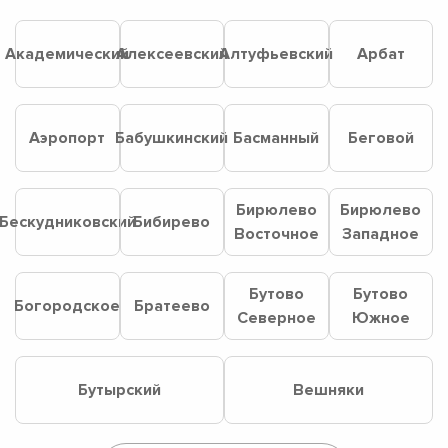
Академический
Алексеевский
Алтуфьевский
Арбат
Аэропорт
Бабушкинский
Басманный
Беговой
Бирюлево
Бирюлево
Бескудниковский
Бибирево
Восточное
Западное
Бутово
Бутово
Богородское
Братеево
Северное
Южное
Бутырский
Вешняки