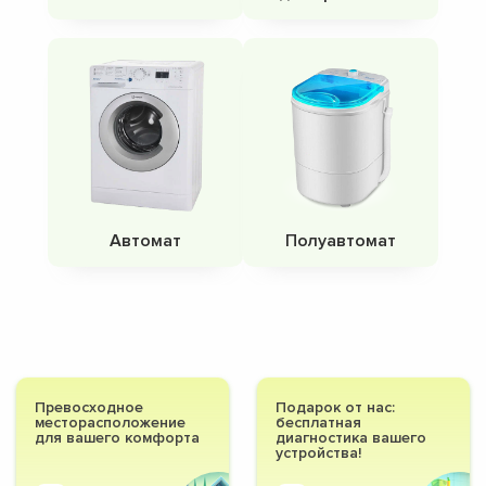
Автомат
Полуавтомат
Превосходное
Подарок от нас:
месторасположение
бесплатная
для вашего комфорта
диагностика вашего
устройства!