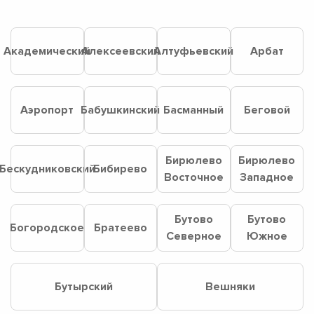
Академический
Алексеевский
Алтуфьевский
Арбат
Аэропорт
Бабушкинский
Басманный
Беговой
Бирюлево
Бирюлево
Бескудниковский
Бибирево
Восточное
Западное
Бутово
Бутово
Богородское
Братеево
Северное
Южное
Бутырский
Вешняки