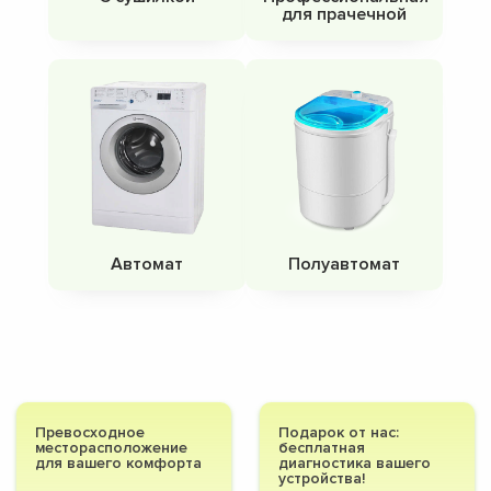
для прачечной
Автомат
Полуавтомат
Превосходное
Подарок от нас:
месторасположение
бесплатная
для вашего комфорта
диагностика вашего
устройства!