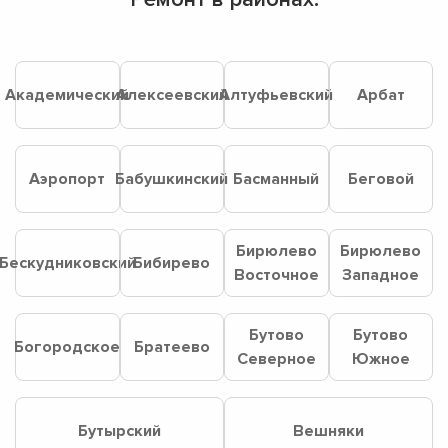
Академический
Алексеевский
Алтуфьевский
Арбат
Аэропорт
Бабушкинский
Басманный
Беговой
Бирюлево
Бирюлево
Бескудниковский
Бибирево
Восточное
Западное
Бутово
Бутово
Богородское
Братеево
Северное
Южное
Бутырский
Вешняки