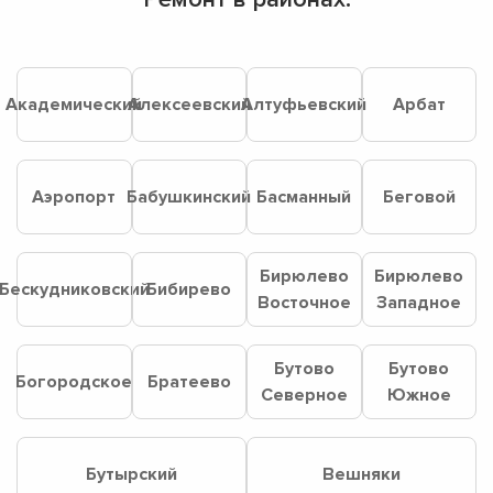
Академический
Алексеевский
Алтуфьевский
Арбат
Аэропорт
Бабушкинский
Басманный
Беговой
Бирюлево
Бирюлево
Бескудниковский
Бибирево
Восточное
Западное
Бутово
Бутово
Богородское
Братеево
Северное
Южное
Бутырский
Вешняки