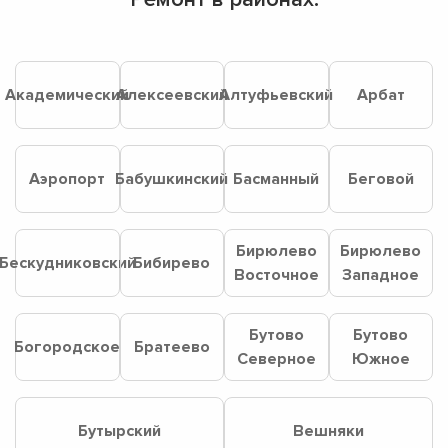
Академический
Алексеевский
Алтуфьевский
Арбат
Аэропорт
Бабушкинский
Басманный
Беговой
Бирюлево
Бирюлево
Бескудниковский
Бибирево
Восточное
Западное
Бутово
Бутово
Богородское
Братеево
Северное
Южное
Бутырский
Вешняки