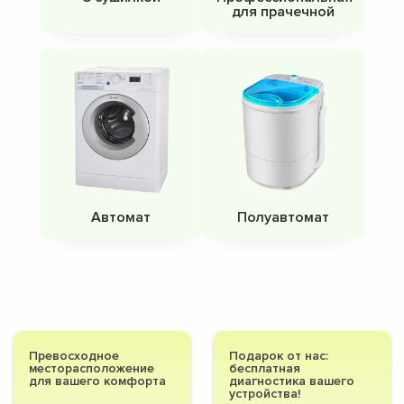
для прачечной
Автомат
Полуавтомат
Превосходное
Подарок от нас:
месторасположение
бесплатная
для вашего комфорта
диагностика вашего
устройства!