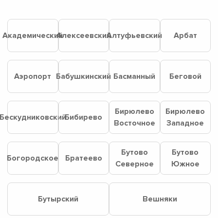
Академический
Алексеевский
Алтуфьевский
Арбат
Аэропорт
Бабушкинский
Басманный
Беговой
Бирюлево
Бирюлево
Бескудниковский
Бибирево
Восточное
Западное
Бутово
Бутово
Богородское
Братеево
Северное
Южное
Бутырский
Вешняки