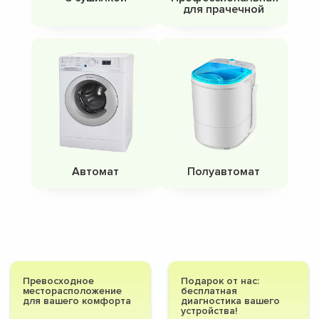
для прачечной
Автомат
Полуавтомат
Превосходное
Подарок от нас:
месторасположение
бесплатная
для вашего комфорта
диагностика вашего
устройства!