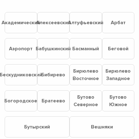
Академический
Алексеевский
Алтуфьевский
Арбат
Аэропорт
Бабушкинский
Басманный
Беговой
Бирюлево
Бирюлево
Бескудниковский
Бибирево
Восточное
Западное
Бутово
Бутово
Богородское
Братеево
Северное
Южное
Бутырский
Вешняки