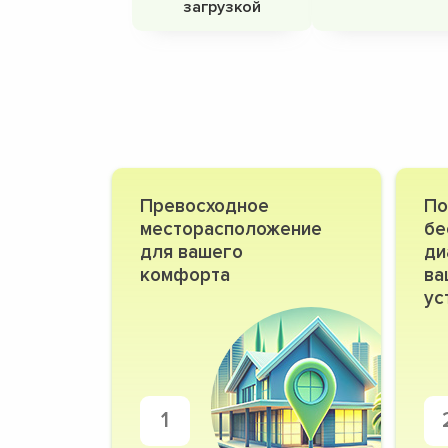
загрузкой
Превосходное
По
месторасположение
бе
для вашего
ди
комфорта
ва
ус
1