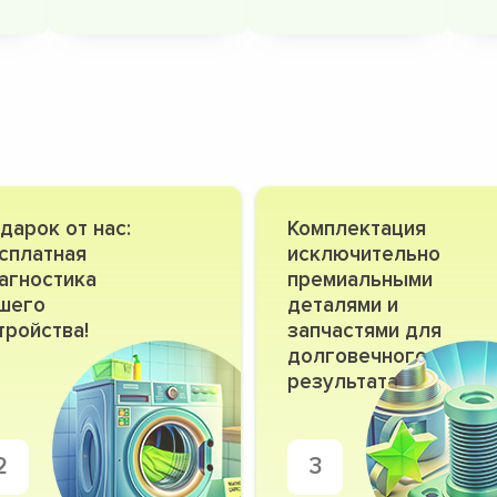
дарок от нас:
Комплектация
сплатная
исключительно
агностика
премиальными
шего
деталями и
тройства!
запчастями для
долговечного
результата
2
3