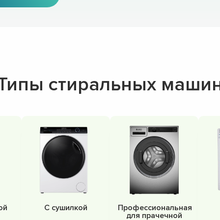
Типы стиральных маши
ой
С сушилкой
Профессиональная
для прачечной