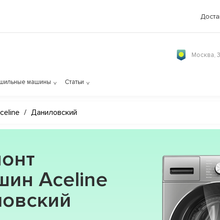
Доста
Москва, 
шильные машины
Статьи
celine
/
Даниловский
онт
ин Aceline
ловский