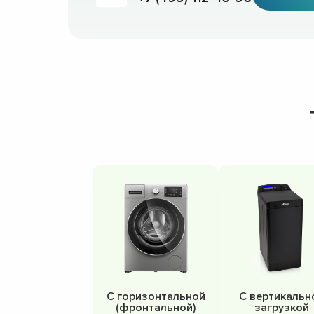
С горизонтальной
С вертикальн
(фронтальной)
загрузкой