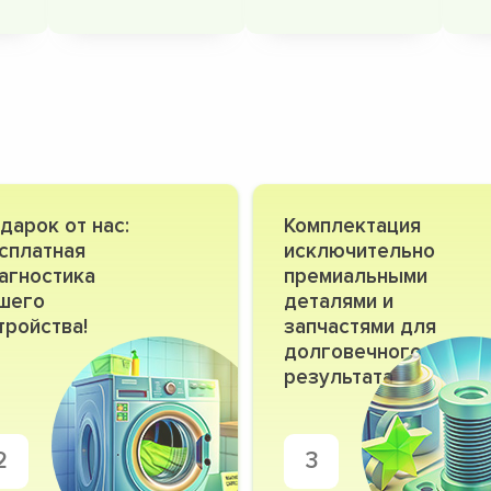
дарок от нас:
Комплектация
сплатная
исключительно
агностика
премиальными
шего
деталями и
тройства!
запчастями для
долговечного
результата
2
3