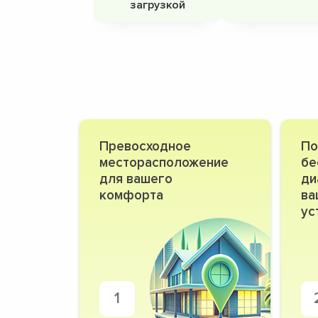
загрузкой
Превосходное
По
месторасположение
бе
для вашего
ди
комфорта
ва
ус
1