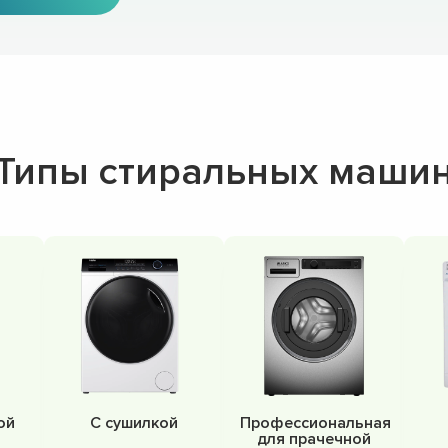
Типы стиральных маши
ой
С сушилкой
Профессиональная
для прачечной