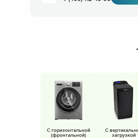
С горизонтальной
С вертикальн
(фронтальной)
загрузкой