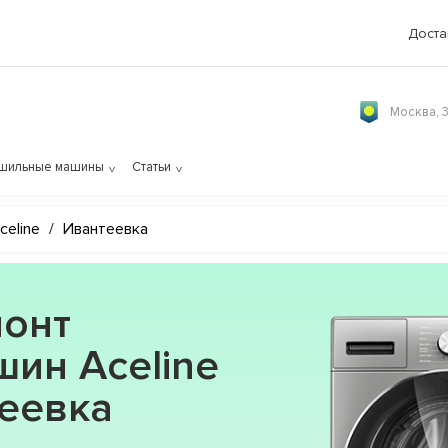
Доста
Москва, 
шильные машины
Статьи
celine
/
Ивантеевка
онт
ин Aceline
теевка