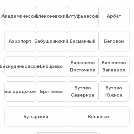
Академический
Алексеевский
Алтуфьевский
Арбат
Аэропорт
Бабушкинский
Басманный
Беговой
Бирюлево
Бирюлево
Бескудниковский
Бибирево
Восточное
Западное
Бутово
Бутово
Богородское
Братеево
Северное
Южное
Бутырский
Вешняки