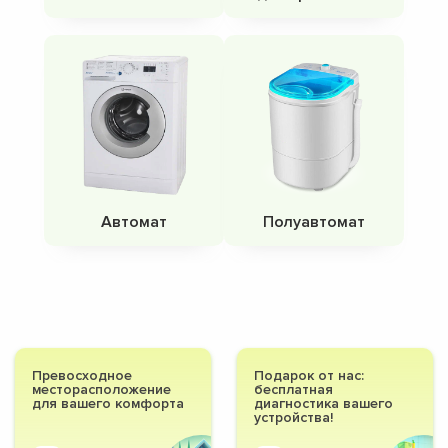
Автомат
Полуавтомат
Превосходное
Подарок от нас:
месторасположение
бесплатная
для вашего комфорта
диагностика вашего
устройства!