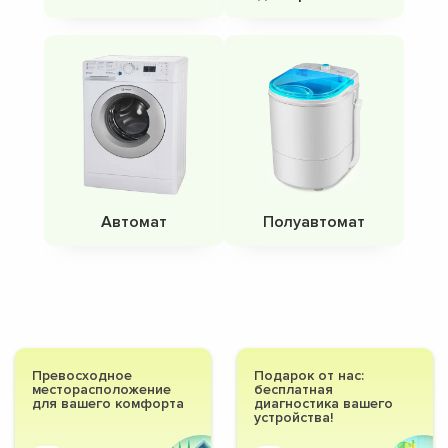
Автомат
Полуавтомат
Превосходное
Подарок от нас:
месторасположение
бесплатная
для вашего комфорта
диагностика вашего
устройства!