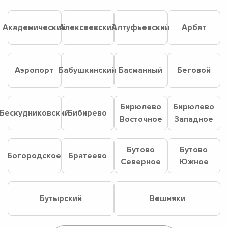
Академический
Алексеевский
Алтуфьевский
Арбат
Аэропорт
Бабушкинский
Басманный
Беговой
Бирюлево
Бирюлево
Бескудниковский
Бибирево
Восточное
Западное
Бутово
Бутово
Богородское
Братеево
Северное
Южное
Бутырский
Вешняки