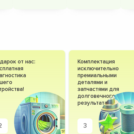
дарок от нас:
Комплектация
сплатная
исключительно
агностика
премиальными
шего
деталями и
тройства!
запчастями для
долговечного
результата
2
3