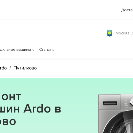
Доста
Москва, 
шильные машины
Статьи
rdo
/
Путилково
онт
шин Ardo в
ово