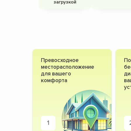
загрузкой
Превосходное
По
месторасположение
бе
для вашего
ди
комфорта
ва
ус
1