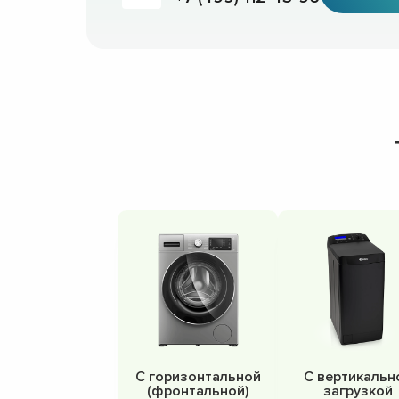
С горизонтальной
С вертикальн
(фронтальной)
загрузкой