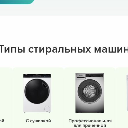
Типы стиральных маши
ой
С сушилкой
Профессиональная
для прачечной