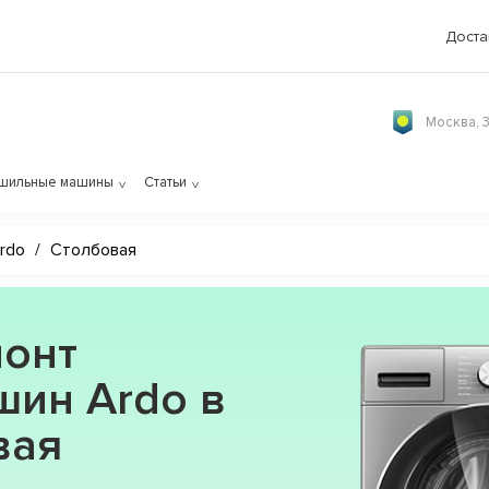
Доста
Москва, 
шильные машины
Статьи
rdo
/
Столбовая
онт
шин Ardo в
вая