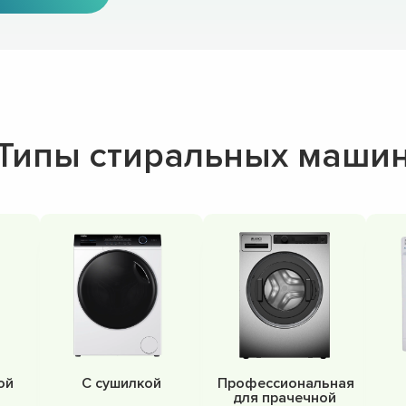
Типы стиральных маши
ой
С сушилкой
Профессиональная
для прачечной