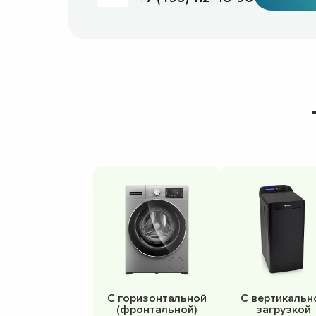
С горизонтальной
С вертикальн
(фронтальной)
загрузкой