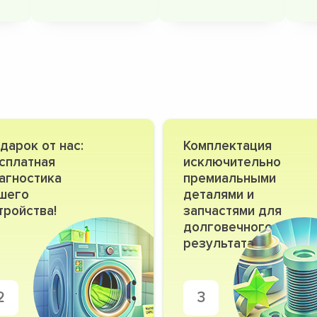
дарок от нас:
Комплектация
сплатная
исключительно
агностика
премиальными
шего
деталями и
тройства!
запчастями для
долговечного
результата
2
3