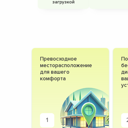
загрузкой
Превосходное
По
месторасположение
бе
для вашего
ди
комфорта
ва
ус
1