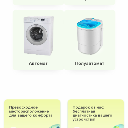
Автомат
Полуавтомат
Превосходное
Подарок от нас:
месторасположение
бесплатная
для вашего комфорта
диагностика вашего
устройства!