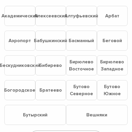
Академический
Алексеевский
Алтуфьевский
Арбат
Аэропорт
Бабушкинский
Басманный
Беговой
Бирюлево
Бирюлево
Бескудниковский
Бибирево
Восточное
Западное
Бутово
Бутово
Богородское
Братеево
Северное
Южное
Бутырский
Вешняки