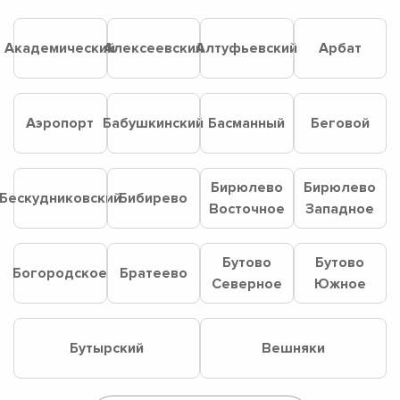
Академический
Алексеевский
Алтуфьевский
Арбат
Аэропорт
Бабушкинский
Басманный
Беговой
Бирюлево
Бирюлево
Бескудниковский
Бибирево
Восточное
Западное
Бутово
Бутово
Богородское
Братеево
Северное
Южное
Бутырский
Вешняки