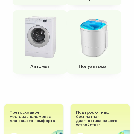
Автомат
Полуавтомат
Превосходное
Подарок от нас:
месторасположение
бесплатная
для вашего комфорта
диагностика вашего
устройства!