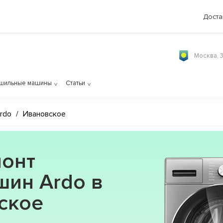
Доста
Москва, 
шильные машины
Статьи
rdo
/
Ивановское
онт
шин Ardo в
ское