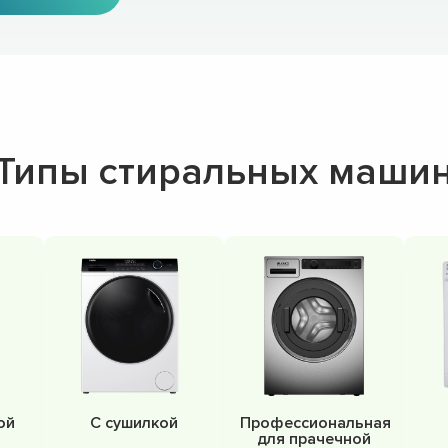
Типы стиральных маши
ой
С сушилкой
Профессиональная
для прачечной