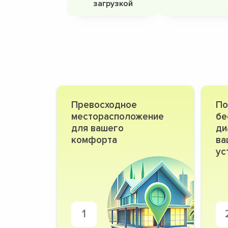
загрузкой
Превосходное
По
месторасположение
бе
для вашего
ди
комфорта
ва
ус
1