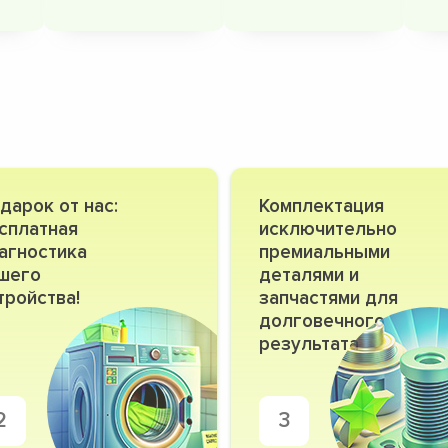
дарок от нас:
Комплектация
сплатная
исключительно
агностика
премиальными
шего
деталями и
тройства!
запчастями для
долговечного
результата
2
3