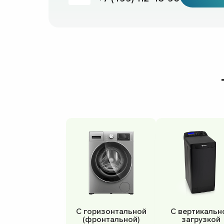
С горизонтальной
С вертикальн
(фронтальной)
загрузкой