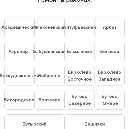
Академический
Алексеевский
Алтуфьевский
Арбат
Аэропорт
Бабушкинский
Басманный
Беговой
Бирюлево
Бирюлево
Бескудниковский
Бибирево
Восточное
Западное
Бутово
Бутово
Богородское
Братеево
Северное
Южное
Бутырский
Вешняки