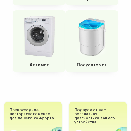
Автомат
Полуавтомат
Превосходное
Подарок от нас:
месторасположение
бесплатная
для вашего комфорта
диагностика вашего
устройства!