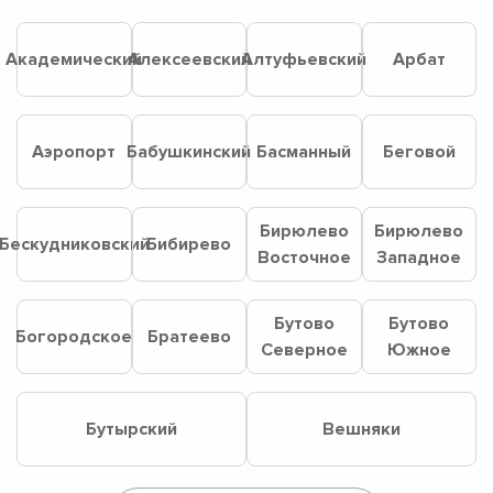
Академический
Алексеевский
Алтуфьевский
Арбат
Аэропорт
Бабушкинский
Басманный
Беговой
Бирюлево
Бирюлево
Бескудниковский
Бибирево
Восточное
Западное
Бутово
Бутово
Богородское
Братеево
Северное
Южное
Бутырский
Вешняки