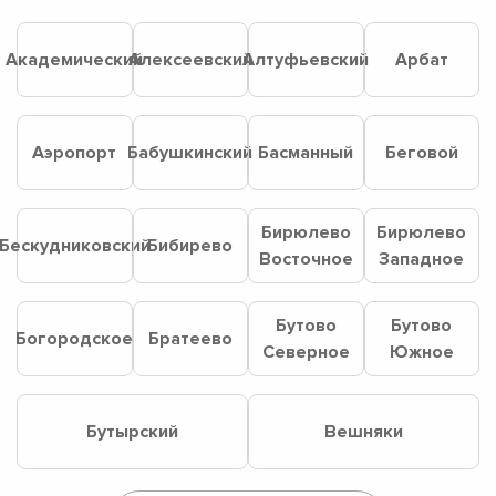
Академический
Алексеевский
Алтуфьевский
Арбат
Аэропорт
Бабушкинский
Басманный
Беговой
Бирюлево
Бирюлево
Бескудниковский
Бибирево
Восточное
Западное
Бутово
Бутово
Богородское
Братеево
Северное
Южное
Бутырский
Вешняки