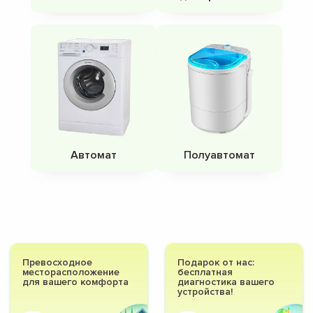
Автомат
Полуавтомат
Превосходное
Подарок от нас:
месторасположение
бесплатная
для вашего комфорта
диагностика вашего
устройства!