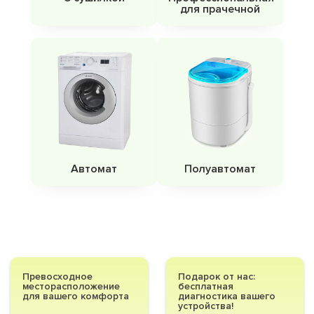
для прачечной
Автомат
Полуавтомат
Превосходное
Подарок от нас:
месторасположение
бесплатная
для вашего комфорта
диагностика вашего
устройства!