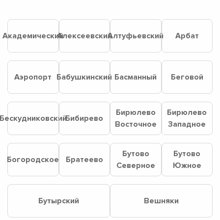
Академический
Алексеевский
Алтуфьевский
Арбат
Аэропорт
Бабушкинский
Басманный
Беговой
Бирюлево
Бирюлево
Бескудниковский
Бибирево
Восточное
Западное
Бутово
Бутово
Богородское
Братеево
Северное
Южное
Бутырский
Вешняки