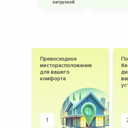
загрузкой
Превосходное
По
месторасположение
бе
для вашего
ди
комфорта
ва
ус
1