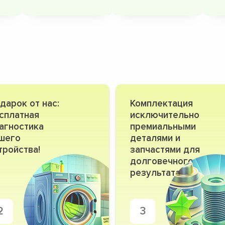
дарок от нас:
Комплектация
сплатная
исключительно
агностика
премиальными
шего
деталями и
тройства!
запчастями для
долговечного
результата
2
3