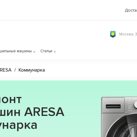
Доста
Москва, 
шильные машины
Статьи
RESA
/
Коммунарка
онт
шин ARESA
унарка