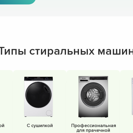
Типы стиральных маши
ой
С сушилкой
Профессиональная
для прачечной