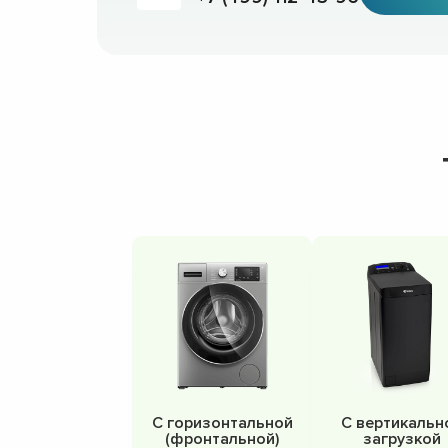
С горизонтальной
С вертикальн
(фронтальной)
загрузкой